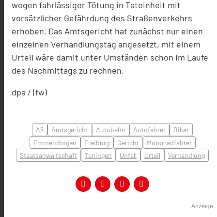
wegen fahrlässiger Tötung in Tateinheit mit
vorsätzlicher Gefährdung des Straßenverkehrs
erhoben. Das Amtsgericht hat zunächst nur einen
einzelnen Verhandlungstag angesetzt, mit einem
Urteil wäre damit unter Umständen schon im Laufe
des Nachmittags zu rechnen.
dpa / (fw)
A5
Amtsgericht
Autobahn
Autofahrer
Biker
Emmendingen
Freiburg
Gericht
Motorradfahrer
Staatsanwaltschaft
Teningen
Unfall
Urteil
Verhandlung
Anzeige