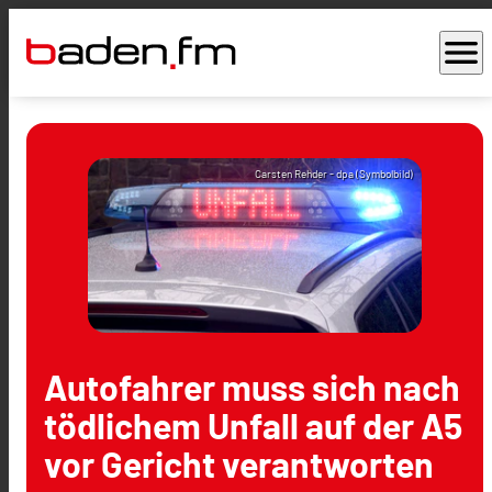
menu
Carsten Rehder - dpa (Symbolbild)
Autofahrer muss sich nach
tödlichem Unfall auf der A5
vor Gericht verantworten