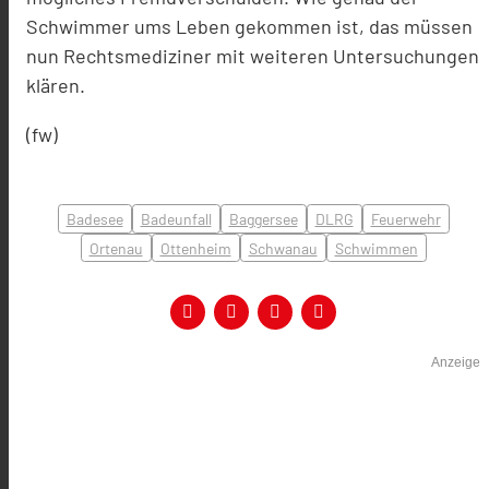
Schwimmer ums Leben gekommen ist, das müssen
nun Rechtsmediziner mit weiteren Untersuchungen
klären.
(fw)
Badesee
Badeunfall
Baggersee
DLRG
Feuerwehr
Ortenau
Ottenheim
Schwanau
Schwimmen
Anzeige