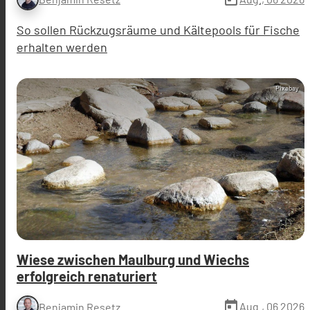
So sollen Rückzugsräume und Kältepools für Fische
erhalten werden
Pixabay
Wiese zwischen Maulburg und Wiechs
erfolgreich renaturiert
today
Aug., 06 2026
Benjamin Resetz