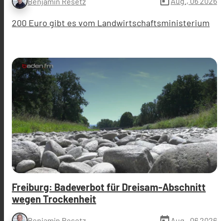
today
Aug., 06 2026
Benjamin Resetz
200 Euro gibt es vom Landwirtschaftsministerium
Freiburg: Badeverbot für Dreisam-Abschnitt
wegen Trockenheit
today
Aug., 06 2026
Benjamin Resetz