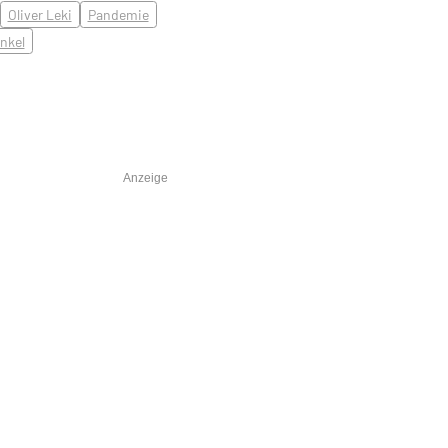
Oliver Leki
Pandemie
nkel
Anzeige