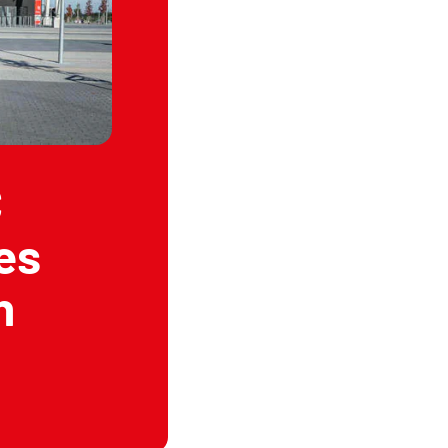
C
es
n