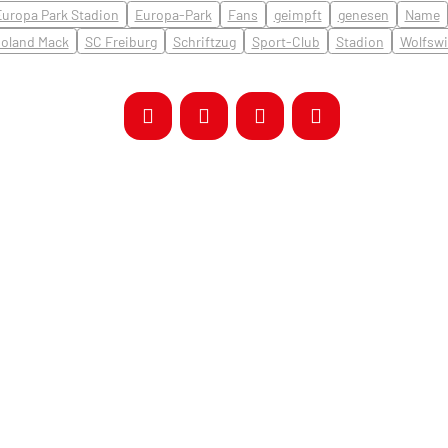
Europa Park Stadion
Europa-Park
Fans
geimpft
genesen
Name
oland Mack
SC Freiburg
Schriftzug
Sport-Club
Stadion
Wolfswi