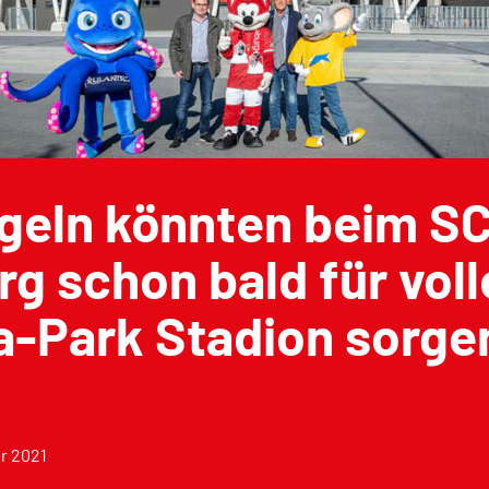
geln könnten beim S
rg schon bald für voll
a-Park Stadion sorge
r 2021