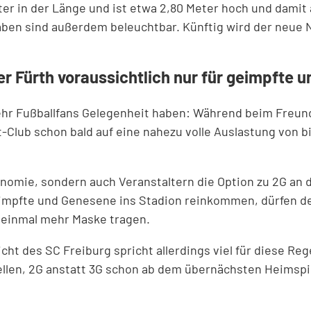
er in der Länge und ist etwa 2,80 Meter hoch und damit 
ben sind außerdem beleuchtbar. Künftig wird der neue 
r Fürth voraussichtlich nur für geimpfte 
ehr Fußballfans Gelegenheit haben: Während beim Freund
-Club schon bald auf eine nahezu volle Auslastung von b
onomie, sondern auch Veranstaltern die Option zu 2G an
Geimpfte und Genesene ins Stadion reinkommen, dürfen deu
t einmal mehr Maske tragen.
Sicht des SC Freiburg spricht allerdings viel für diese 
llen, 2G anstatt 3G schon ab dem übernächsten Heimspie