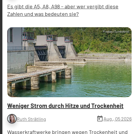
Es gibt die A5, A8, A98 – aber wer vergibt diese
Zahlen und was bedeuten sie?
Pixabay (Symbolbild)
Weniger Strom durch Hitze und Trockenheit
today
Aug., 05 2026
Ruth Strätling
Wasserkraftwerke bringen wegen Trockenheit und