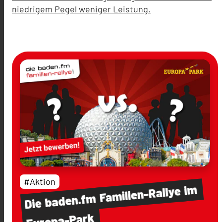
niedrigem Pegel weniger Leistung.
#Aktion
im
Familien-Rallye
baden.fm
Die
Europa-Park