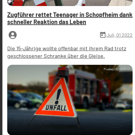
Zugführer rettet Teenager in Schopfheim dank
schneller Reaktion das Leben
account_circle
today
Juli, 01 2022
Die 15-Jährige wollte offenbar mit ihrem Rad trotz
geschlossener Schranke über die Gleise.
Pixabay (Symbolbild)