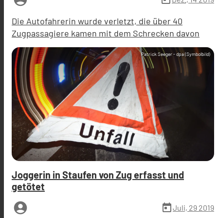
Die Autofahrerin wurde verletzt, die über 40
Zugpassagiere kamen mit dem Schrecken davon
Patrick Seeger - dpa (Symbolbild)
Joggerin in Staufen von Zug erfasst und
getötet
account_circle
today
Juli, 29 2019