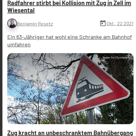
Radfahrer stirbt bei Kollision mit Zug in Zell im
Wiesental
today
Okt., 22 2021
Benjamin Resetz
Ein 63-Jähriger hat wohl eine Schranke am Bahnhof
umfahren
baden.fm (Symbolbild)
Zug kracht an unbeschranktem Bahnübergang