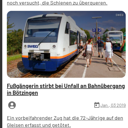
noch versucht, die Schienen zu überqueren.
SWEG
Fußgängerin stirbt bei Unfall an Bahnübergang
in Bötzingen
account_circle
today
Jan., 03 2019
Ein vorbeifahrender Zug hat die 72-Jährige auf den
Gleisen erfasst und getötet.