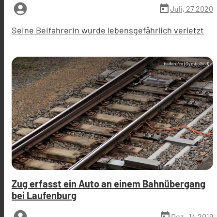
account_circle
today
Juli, 27 2020
Seine Beifahrerin wurde lebensgefährlich verletzt
baden.fm (Symbolbild)
Zug erfasst ein Auto an einem Bahnübergang
bei Laufenburg
account_circle
today
Dez., 14 2019