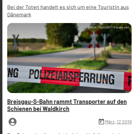
Bei der Toten handelt es sich um eine Touristin aus
Dänemark
Symbolbild / Marco2811 - Fotolia.com
Breisgau-S-Bahn rammt Transporter auf den
Schienen bei Waldkirch
account_circle
today
März, 12 2019