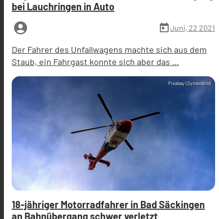
bei Lauchringen in Auto
account_circle
today
Juni, 22 2021
Der Fahrer des Unfallwagens machte sich aus dem
Staub, ein Fahrgast konnte sich aber das …
Pixabay (Symbolbild)
18-jähriger Motorradfahrer in Bad Säckingen
an Bahnübergang schwer verletzt