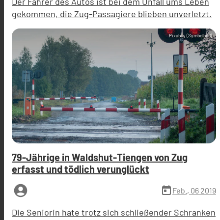
Der Fahrer des Autos ist bei dem Unfall ums Leben
gekommen, die Zug-Passagiere blieben unverletzt.
Pixabay (Symbolbild)
79-Jährige in Waldshut-Tiengen von Zug
erfasst und tödlich verunglückt
account_circle
today
Feb., 06 2019
Die Seniorin hate trotz sich schließender Schranken