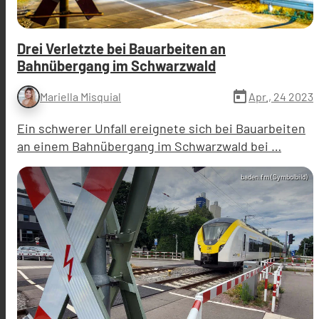
Drei Verletzte bei Bauarbeiten an
Bahnübergang im Schwarzwald
today
Apr., 24 2023
Mariella Misquial
Ein schwerer Unfall ereignete sich bei Bauarbeiten
an einem Bahnübergang im Schwarzwald bei …
baden.fm (Symbolbild)