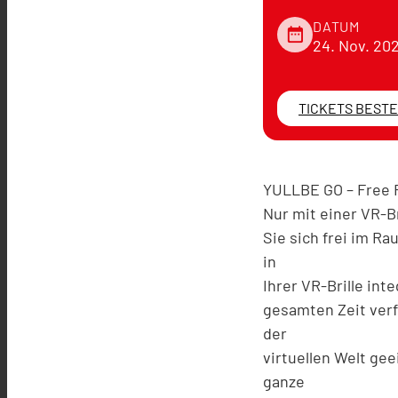
DATUM
date_range
24. Nov. 20
TICKETS BEST
YULLBE GO – Free 
Nur mit einer VR-
Sie sich frei im Ra
in
Ihrer VR-Brille in
gesamten Zeit verf
der
virtuellen Welt gee
ganze