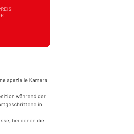
PREIS
0€
eine spezielle Kamera
osition während der
ortgeschrittene in
isse, bei denen die