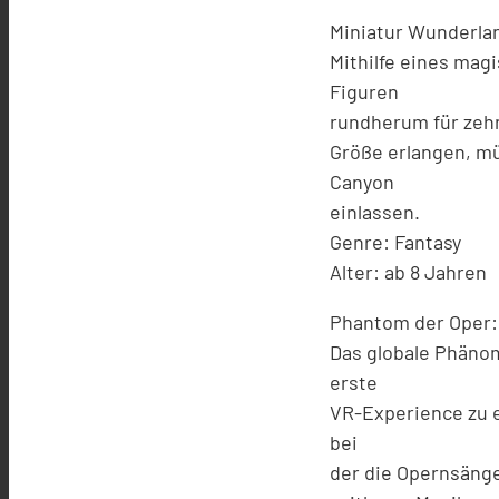
Miniatur Wunderla
Mithilfe eines mag
Figuren
rundherum für zeh
Größe erlangen, mü
Canyon
einlassen.
Genre: Fantasy
Alter: ab 8 Jahren
Phantom der Oper:
Das globale Phänom
erste
VR-Experience zu e
bei
der die Opernsänge