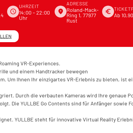
ADRESSE
UHRZEIT
TICKET
Roland-Mack-
schedule
place
euro
14:00
– 22:00
24
Ring 1, 77977
Ab 10,9
Uhr
Rust
ELLEN
Roaming VR-Experiences.
Brille und einem Handtracker bewegen
um. Um Ihnen Ihr einzigartes VR-Erlebnis zu bieten, ist 
tegriert. Durch die verbauten Kameras wird Ihre genaue P
olgt. Die YULLBE Go Contents sind für Anfänger sowie F
ignet. YULLBE steht für innovative Virtual Reality Erlebn