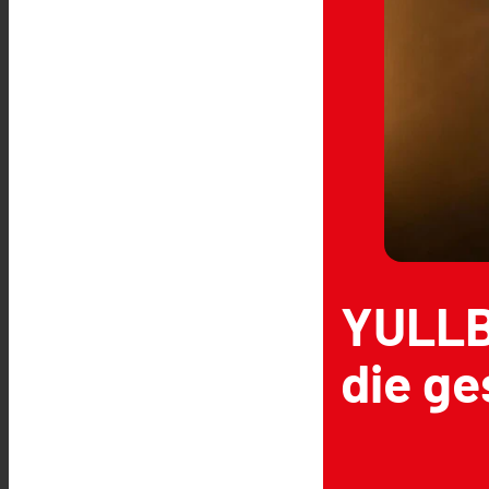
YULLBE
die ge