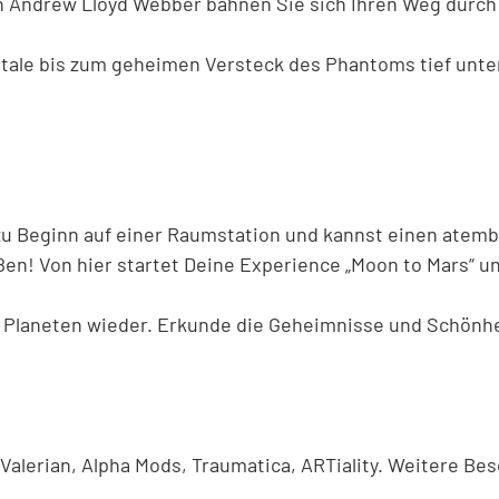
n Andrew Lloyd Webber bahnen Sie sich Ihren Weg durch
tale bis zum geheimen Versteck des Phantoms tief unte
zu Beginn auf einer Raumstation und kannst einen atem
en! Von hier startet Deine Experience „Moon to Mars“ und
 Planeten wieder. Erkunde die Geheimnisse und Schönhe
Valerian, Alpha Mods, Traumatica, ARTiality. Weitere Be