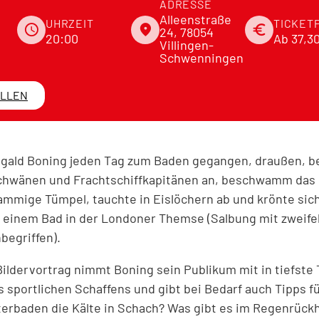
ADRESSE
Alleenstraße
UHRZEIT
TICKET
schedule
place
euro
24, 78054
20:00
Ab 37,3
Villingen-
Schwenningen
ELLEN
Wigald Boning jeden Tag zum Baden gegangen, draußen, b
Schwänen und Frachtschiffkapitänen an, beschwamm das 
mmige Tümpel, tauchte in Eislöchern ab und krönte sic
 einem Bad in der Londoner Themse (Salbung mit zweife
begriffen).
Bildervortrag nimmt Boning sein Publikum mit in tiefste 
sportlichen Schaffens und gibt bei Bedarf auch Tipps 
erbaden die Kälte in Schach? Was gibt es im Regenrück