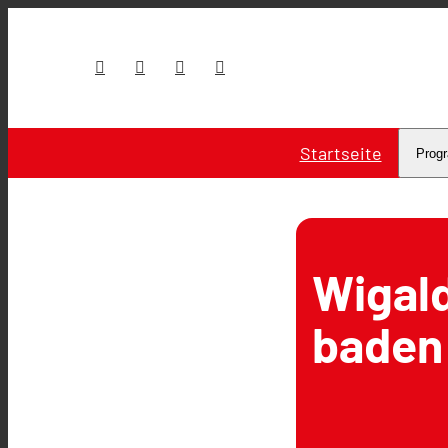
Startseite
Prog
Wigald
baden