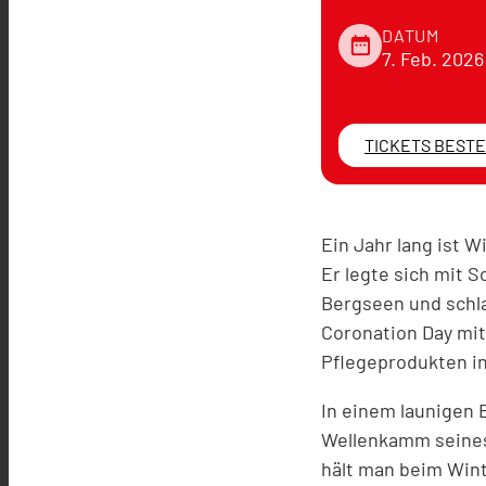
DATUM
date_range
7. Feb. 2026
TICKETS BEST
Ein Jahr lang ist 
Er legte sich mit 
Bergseen und schla
Coronation Day mit
Pflegeprodukten in
In einem launigen 
Wellenkamm seines 
hält man beim Wint