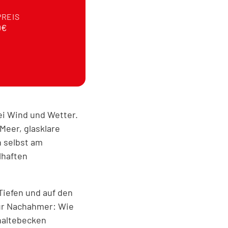
PREIS
0€
ei Wind und Wetter.
Meer, glasklare
h selbst am
lhaften
Tiefen und auf den
für Nachahmer: Wie
haltebecken