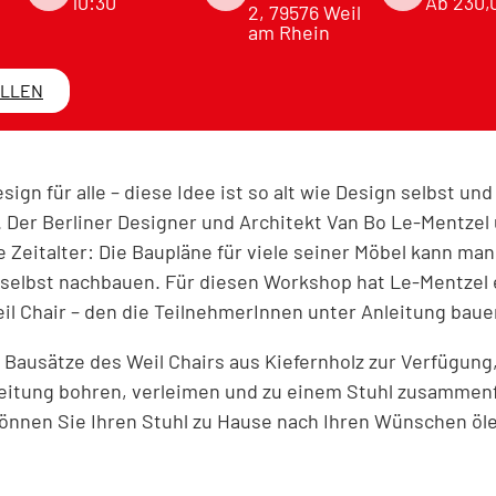
10:30
Ab 230,
2, 79576 Weil
am Rhein
ELLEN
ign für alle – diese Idee ist so alt wie Design selbst und
n. Der Berliner Designer und Architekt Van Bo Le-Mentzel
e Zeitalter: Die Baupläne für viele seiner Möbel kann man
selbst nachbauen. Für diesen Workshop hat Le-Mentzel 
il Chair – den die TeilnehmerInnen unter Anleitung baue
 Bausätze des Weil Chairs aus Kiefernholz zur Verfügung,
leitung bohren, verleimen und zu einem Stuhl zusammen
nnen Sie Ihren Stuhl zu Hause nach Ihren Wünschen öle