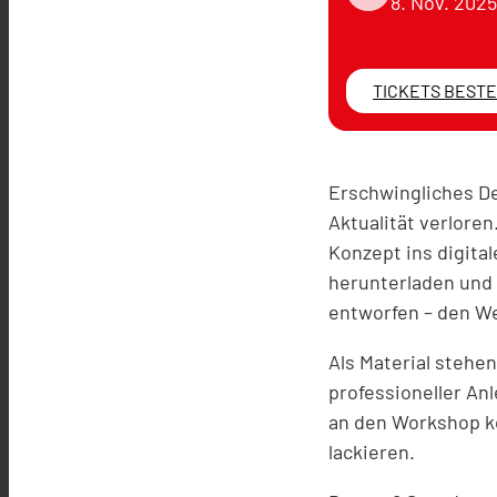
8. Nov. 2025
TICKETS BEST
Erschwingliches Des
Aktualität verlore
Konzept ins digital
herunterladen und 
entworfen – den We
Als Material stehen
professioneller An
an den Workshop kö
lackieren.