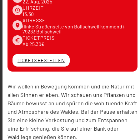
22. Aug. 2025
UHRZEIT
schedule
13:30
ADRESSE
place
(linke Straßenseite von Bollschweil kommend),
79283 Bollschweil
TICKETPREIS
euro
Ab 25,30€
TICKETS BESTELLEN
Wir wollen in Bewegung kommen und die Natur mit
allen Sinnen erleben. Wir schauen uns Pflanzen und
Bäume bewusst an und spüren die wohltuende Kraft
und Atmosphäre des Waldes. Bei der Pause erhalten
Sie eine kleine Verkostung und zum Entspannen
eine Erfrischung, die Sie auf einer Bank oder
Waldliege genießen können.