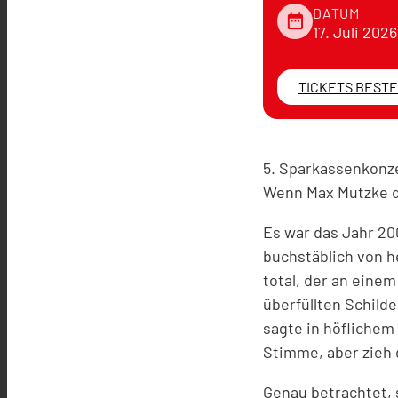
DATUM
date_range
17. Juli 2026
TICKETS BEST
5. Sparkassenkonze
Wenn Max Mutzke d
Es war das Jahr 20
buchstäblich von h
total, der an eine
überfüllten Schild
sagte in höflichem
Stimme, aber zieh 
Genau betrachtet, s