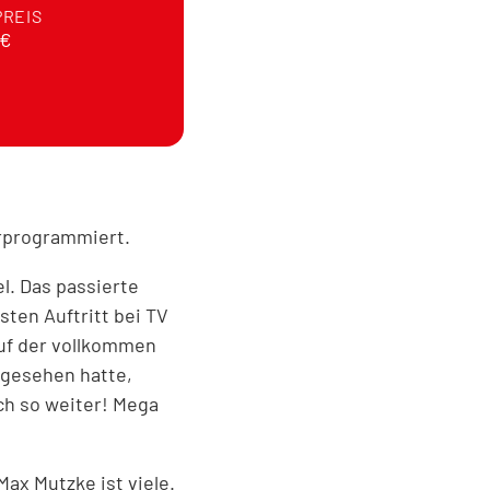
PREIS
0€
rprogrammiert.
l. Das passierte
ten Auftritt bei TV
auf der vollkommen
 gesehen hatte,
ach so weiter! Mega
Max Mutzke ist viele.