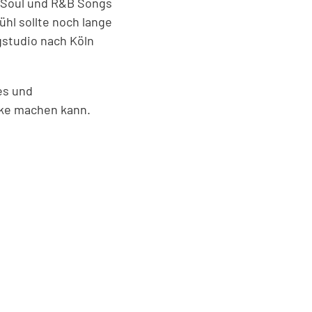
t Soul und R&B Songs
hl sollte noch lange
gstudio nach Köln
es und
zke machen kann.