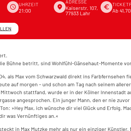
ADRESSE
UHRZEIT
TICKET
schedule
place
euro
Kaiserstr. 107,
21:00
Ab 41,7
77933 Lahr
ELLEN
rt.
ie Bühne betritt, sind Wohlfühl-Gänsehaut-Momente vo
04, als Max vom Schwarzwald direkt ins Farbfernsehen fie
eute auf morgen – und schon am Tag nach seinem allerers
m Mittwoch stattfand, wurde er in der Kölner Innenstadt 
ergasse angesprochen. Ein junger Mann, den er nie zuvor
 Ton: »Hey Max, ich wünsche dir viel Glück und Erfolg. M
dir was Vernünftiges an.«
teckt in Max Mutzke mehr als nur ein einziger Künstler. 