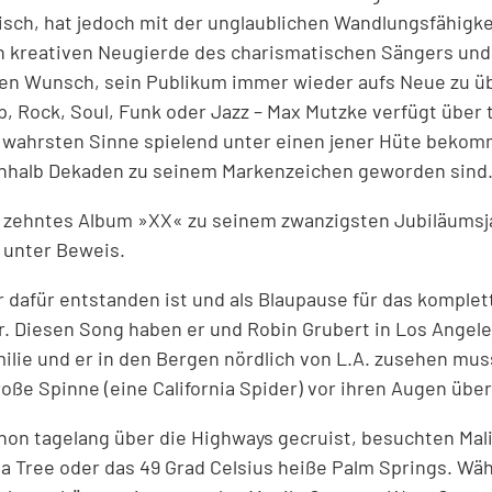
isch, hat jedoch mit der unglaublichen Wandlungsfähigkei
en kreativen Neugierde des charismatischen Sängers und
en Wunsch, sein Publikum immer wieder aufs Neue zu ü
op, Rock, Soul, Funk oder Jazz – Max Mutzke verfügt über
m wahrsten Sinne spielend unter einen jener Hüte bekomm
nhalb Dekaden zu seinem Markenzeichen geworden sind
n zehntes Album »XX« zu seinem zwanzigsten Jubiläumsj
s unter Beweis.
r dafür entstanden ist und als Blaupause für das komplet
der. Diesen Song haben er und Robin Grubert in Los Angel
lie und er in den Bergen nördlich von L.A. zusehen mus
roße Spinne (eine California Spider) vor ihren Augen übe
hon tagelang über die Highways gecruist, besuchten Mali
ua Tree oder das 49 Grad Celsius heiße Palm Springs. Wä