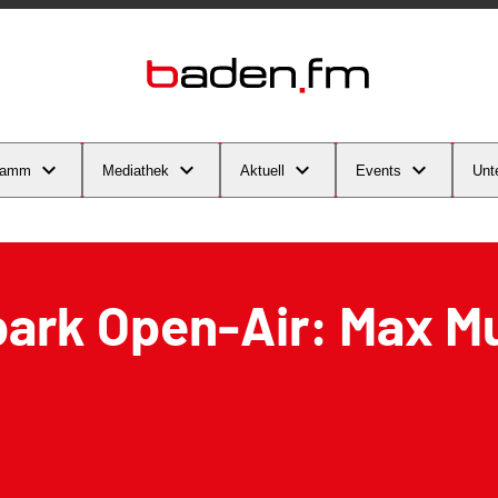
ramm
Mediathek
Aktuell
Events
Unt
park Open-Air: Max M