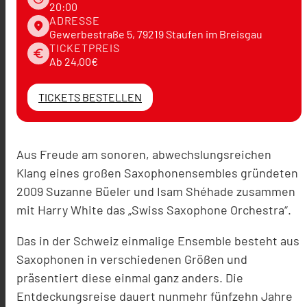
20:00
ADRESSE
place
Gewerbestraße 5, 79219 Staufen im Breisgau
TICKETPREIS
euro
Ab 24,00€
TICKETS BESTELLEN
Aus Freude am sonoren, abwechslungsreichen
Klang eines großen Saxophonensembles gründeten
2009 Suzanne Büeler und Isam Shéhade zusammen
mit Harry White das „Swiss Saxophone Orchestra“.
Das in der Schweiz einmalige Ensemble besteht aus
Saxophonen in verschiedenen Größen und
präsentiert diese einmal ganz anders. Die
Entdeckungsreise dauert nunmehr fünfzehn Jahre