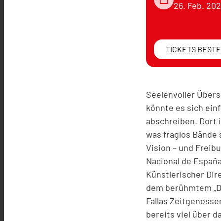
26. Feb. 20
TICKETS BEST
Seelenvoller Übers
könnte es sich ein
abschreiben. Dort 
was fraglos Bände 
Vision – und Freib
Nacional de España 
Künstlerischer Dire
dem berühmtem „Dre
Fallas Zeitgenosse
bereits viel über 