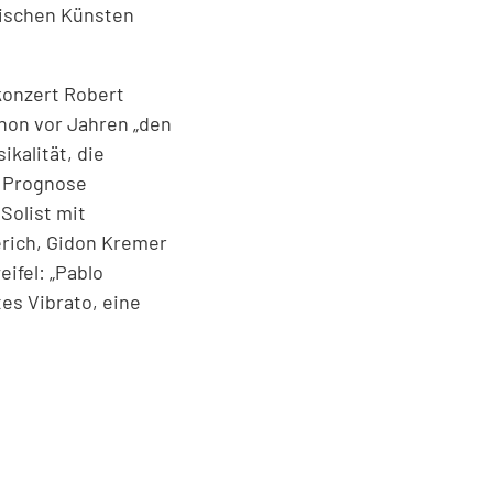
äischen Künsten
konzert Robert
hon vor Jahren „den
kalität, die
e Prognose
Solist mit
rich, Gidon Kremer
ifel: „Pablo
es Vibrato, eine