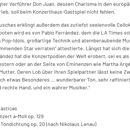
gter Verführer Don Juan, dessen Charisma in den europ
rieb, soll beim Konzerthaus-Gastspiel nicht fehlen.
usches erklingt außerdem das zutiefst seelenvolle Cello
oten wird es von Pablo Ferrández, dem die LA Times sc
Pop-Idols, großartige Technik und atemberaubende Musi
ommenden Star verraten“ attestierte. Längst hat sich di
ndez hat die Konzertpodien der Welt erobert, sei es als 
stern oder an der Seite von Eminenzen wie Martha Arge
utter. Deren Lob über ihren Spielpartner lässt keine Zwe
lich etwas Besonderes … wunderbarer Ton, sehr raffiniert
d rechte Hand, und ein wahrer Musiker.“
tásticas
zert a-Moll op. 129
 Tondichtung op. 20 (nach Nikolaus Lenau)