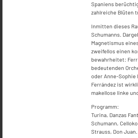
Spaniens berüchti
zahlreiche Blüten t
Inmitten dieses Ra
Schumanns. Dargeb
Magnetismus eines 
zweifellos einen k
bewahrheitet: Ferrá
bedeutenden Orche
oder Anne-Sophie M
Ferrández ist wirk
makellose linke un
Programm:
Turina, Danzas Fan
Schumann, Cellokon
Strauss, Don Juan.