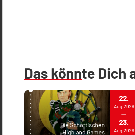
Das könnte Dich 
22.
Aug
2026
23.
Die Schottischen
Aug
2026
Highland Games