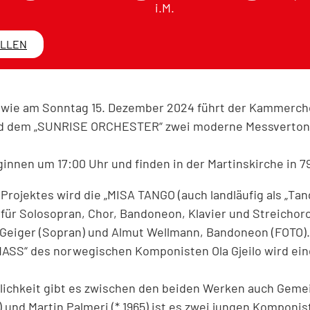
i.M.
ELLEN
owie am Sonntag 15. Dezember 2024 führt der Kammerch
nd dem „SUNRISE ORCHESTER“ zwei moderne Messverton
innen um 17:00 Uhr und finden in der Martinskirche in 79
 Projektes wird die „MISA TANGO (auch landläufig als „T
 für Solosopran, Chor, Bandoneon, Klavier und Streichor
 Geiger (Sopran) und Almut Wellmann, Bandoneon (FOTO).
MASS“ des norwegischen Komponisten Ola Gjeilo wird ei
zlichkeit gibt es zwischen den beiden Werken auch Gem
78) und Martin Palmeri (* 1965) ist es zwei jungen Komponi