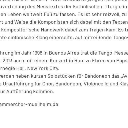
euvertonung des Messtextes der katholischen Liturgie i
n Leben weltweit Fuß zu fassen. Es ist sehr reizvoll, zu
rt und Weise die Komponisten sich dabei mit den Texte
kompositorische Handwerk dabei zum Tragen kam. Es tri
te sinfonische Klang einerseits, auf mitreißende Tang
ührung im Jahr 1996 in Buenos Aires trat die Tango-Mes
hr 2013 auch mit einem Konzert in Rom zu Ehren von Paps
negie Hall, New York City.
erden neben kurzen Solostücken für Bandoneon das „Ave
ne Uraufführung für Chor, Bandoneon, Violoncello und Kla
 zur Aufführung kommen.
kammerchor-muellheim.de