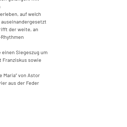
m
 erleben, auf welch
n auseinandergesetzt
fft der weite, an
o-Rhythmen
se einen Siegeszug um
t Franziskus sowie
 Maria“ von Astor
vier aus der Feder