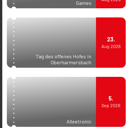
Games
23.
Aug
2026
Tag des offenes Hofes in
Oberharmersbach
5.
Sep
2026
Alleetronic