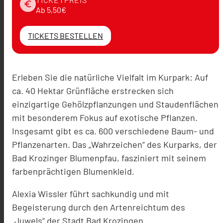
euro
Ab 5,50€
TICKETS BESTELLEN
Erleben Sie die natürliche Vielfalt im Kurpark: Auf
ca. 40 Hektar Grünfläche erstrecken sich
einzigartige Gehölzpflanzungen und Staudenflächen
mit besonderem Fokus auf exotische Pflanzen.
Insgesamt gibt es ca. 600 verschiedene Baum- und
Pflanzenarten. Das „Wahrzeichen“ des Kurparks, der
Bad Krozinger Blumenpfau, fasziniert mit seinem
farbenprächtigen Blumenkleid.
Alexia Wissler führt sachkundig und mit
Begeisterung durch den Artenreichtum des
„Juwels“ der Stadt Bad Krozingen.