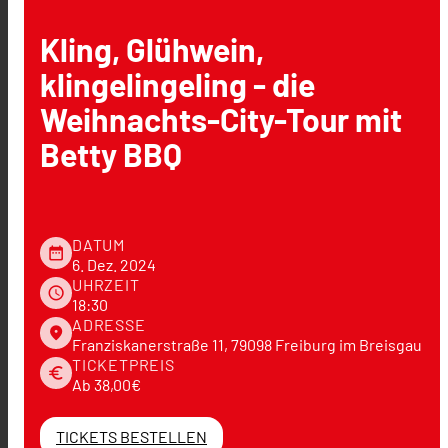
Kling, Glühwein,
klingelingeling - die
Weihnachts-City-Tour mit
Betty BBQ
DATUM
date_range
6. Dez. 2024
UHRZEIT
schedule
18:30
ADRESSE
place
Franziskanerstraße 11, 79098 Freiburg im Breisgau
TICKETPREIS
euro
Ab 38,00€
TICKETS BESTELLEN