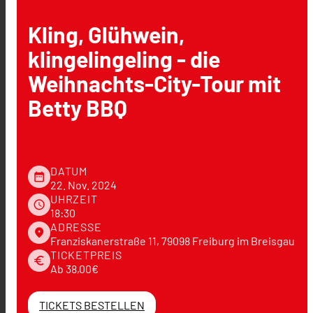
Kling, Glühwein,
klingelingeling - die
Weihnachts-City-Tour mit
Betty BBQ
DATUM
date_range
22. Nov. 2024
UHRZEIT
schedule
18:30
ADRESSE
place
Franziskanerstraße 11, 79098 Freiburg im Breisgau
TICKETPREIS
euro
Ab 38,00€
TICKETS BESTELLEN