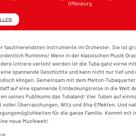
Offenburg
ELLEN
er faszinierendsten Instrumente im Orchester. Sie ist groß
 ordentlich Rummms! Wenn in der klassischen Musik Dra
ere Untiere vertont werden ist die Tuba ganz vorne mit
 eine spannende Geschichte und kann nicht nur tief und
odisch klingen. Gemeinsam mit dem Melton-Tubaquartett
zlaff auf eine spannende Entdeckungsreise in die Welt d
ren seines Publikums das Tubaland! Vier Tuben auf einma
rt voller Überraschungen, Witz und Aha-Effekten. Und nat
gungsmöglichkeiten für die ganze Familie. Kommt mit i
eine neue Musikwelt!
re.