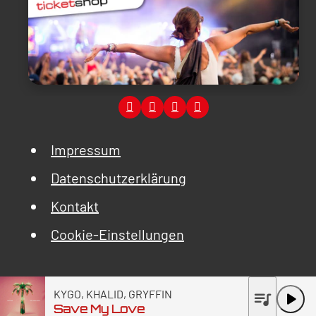
Impressum
Datenschutzerklärung
Kontakt
Cookie-Einstellungen
KYGO, KHALID, GRYFFIN
queue_music
play_arrow
Save My Love