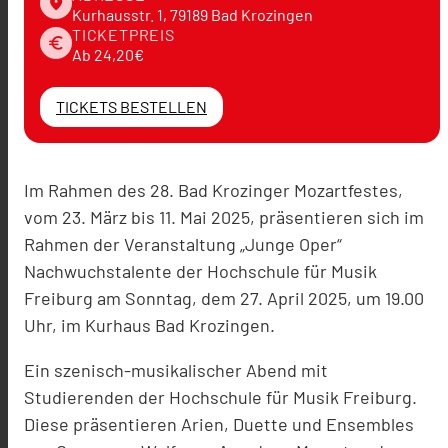
place
Kurhausstr. 1, 79189 Bad Krozingen
TICKETPREIS
euro
Ab 24,20€
TICKETS BESTELLEN
Im Rahmen des 28. Bad Krozinger Mozartfestes,
vom 23. März bis 11. Mai 2025, präsentieren sich im
Rahmen der Veranstaltung „Junge Oper“
Nachwuchstalente der Hochschule für Musik
Freiburg am Sonntag, dem 27. April 2025, um 19.00
Uhr, im Kurhaus Bad Krozingen.
Ein szenisch-musikalischer Abend mit
Studierenden der Hochschule für Musik Freiburg.
Diese präsentieren Arien, Duette und Ensembles