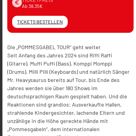
euro
Ab 38,35€
TICKETS BESTELLEN
Die „POMMESGABEL TOUR“ geht weiter
Seit Anfang des Jahres 2024 sind Riffi Raffi
(Gitarre), Muffi Puffi (Bass), Komppi Momppi
(Drums), Milli Pilli (Keyboards) und natürlich Sänger
Mr. Heavysaurus bereits auf Tour, bis Ende des
Jahres werden sie über 180 Shows im
deutschsprachigen Raum gespielt haben. Und die
Reaktionen sind grandios: Ausverkaufte Hallen,
strahlende Kindergesichter, lachende Eltern und
unzählige in die Höhe gereckte Hände mit
„Pommesgabeln“, dem internationalen