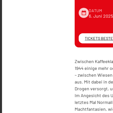
DATUM
date_range
6. Juni 2025
TICKETS BEST
Zwischen Kaffeekla
1944 einige mehr o
– zwischen Wiesen 
aus. Mit dabei in 
Drogen versorgt, un
Im Angesicht des U
letztes Mal Normal
Machtfantasien, wi