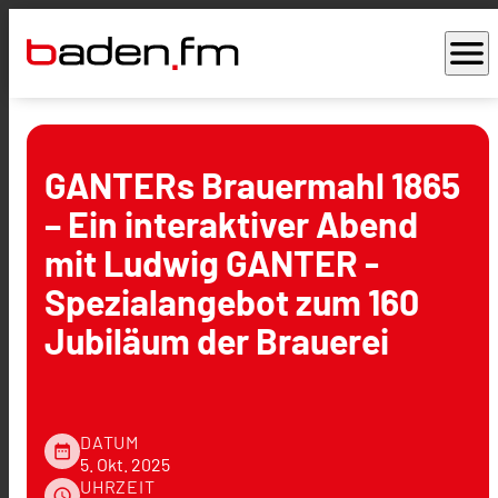
menu
GANTERs Brauermahl 1865
– Ein interaktiver Abend
mit Ludwig GANTER -
Spezialangebot zum 160
Jubiläum der Brauerei
DATUM
date_range
5. Okt. 2025
UHRZEIT
schedule