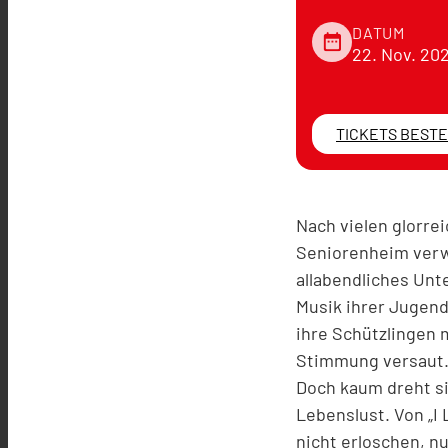
DATUM
date_range
22. Nov. 20
TICKETS BEST
Nach vielen glorre
Seniorenheim verwa
allabendliches Unt
Musik ihrer Jugend
ihre Schützlingen 
Stimmung versaut
Doch kaum dreht si
Lebenslust. Von „I L
nicht erloschen, 