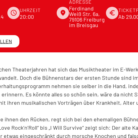
ADRESSE
Ferdinand
UHRZEIT
TICKET
schedule
place
euro
Weiß Str. 6a,
24
20:00
Ab 29,0
79106 Freiburg
im Breisgau
ELLEN
ichen Theaterjahren hat sich das Musiktheater im E-Werk
ndelt. Doch die Bühnenstars der ersten Stunde sind im
erhaltungsprogramm nehmen sie selber in die Hand, inde
 erinnern. Es könnte alles so schön sein, wäre da nicht 
mit ihren musikalischen Vorträgen über Krankheit, Alter 
.
e ihnen den Rücken, regt sich bei den ehemaligen Bühn
ove Rock’n’Roll“ bis „I Will Survive“ zeigt sich: Der alte 
nur etwas eingeschränkt durch morsche Knochen und fals