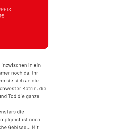
PREIS
0€
 inzwischen in ein
mer noch da! Ihr
m sie sich an die
Schwester Katrin, die
und Tod die ganze
enstars die
Kampfgeist ist noch
che Gebisse… Mit