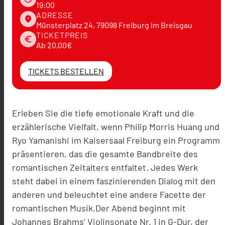
19:00
ADRESSE
place
Münsterplatz 24, 79098 Freiburg im Breisgau
TICKETPREIS
euro
Ab 20,00€
TICKETS BESTELLEN
Erleben Sie die tiefe emotionale Kraft und die
erzählerische Vielfalt, wenn Philip Morris Huang und
Ryo Yamanishi im Kaisersaal Freiburg ein Programm
präsentieren, das die gesamte Bandbreite des
romantischen Zeitalters entfaltet. Jedes Werk
steht dabei in einem faszinierenden Dialog mit den
anderen und beleuchtet eine andere Facette der
romantischen Musik.Der Abend beginnt mit
Johannes Brahms’ Violinsonate Nr. 1 in G-Dur, der