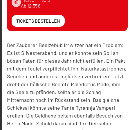
euro
Ab 12,55€
TICKETS BESTELLEN
Der Zauberer Beelzebub Irrwitzer hat ein Problem:
Es ist Silvesterabend, und er konnte sein Soll an
bösen Taten für dieses Jahr nicht erfüllen. Ein Pakt
mit dem Teufel verpflichtet ihn, Naturkatastrophen,
Seuchen und anderes Unglück zu verbreiten. Jetzt
droht der höllische Beamte Maledictus Made, ihm
die Seele zu pfänden, sollte er bis Schlag
Mitternacht noch im Rückstand sein. Das gleiche
Schicksal könnte seine Tante Tyrannja Vamperl
ereilen: Die Geldhexe bekam ebenfalls Besuch von
Herrn Made. Schuld daran sind ihre tierischen