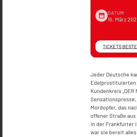
DATUM
date_range
15. März 202
TICKETS BEST
Jeder Deutsche kan
Edelprostituierten
Kundenkreis „DER N
Sensationspresse, 
Mordopfer, das nac
offener Straße au
in der Frankfurter
war sie bereit alle