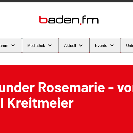
ramm
Mediathek
Aktuell
Events
Unt
under Rosemarie - vo
 Kreitmeier