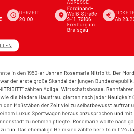
ADRESSE
Ferdinand-
UHRZEIT
TICKET
Weiß-Straße
schedule
place
euro
5
20:00
9-11, 79106
Ab 28,2
Freiburg im
Breisgau
ELLEN
nte in den 1950-er Jahren Rosemarie Nitribitt. Der Mord
 war der erste große Skandal der jungen Bundesrepublik,
ITRIBITT“ zählten Adlige, Wirtschaftsbosse, Rennfahrer u
wie die biedere Hausfrau, gierten nach jeder Neuigkeit
h den Maßstäben der Zeit viel zu selbstbewusst auftrat u
s einem Luxus Sportwagen heraus anzusprechen und mit 
 Innenstadt zu nehmen pflegte. Rosemarie wollte nach g
s zu tun. Das ehemalige Heimkind zählte bereits mit 24 J