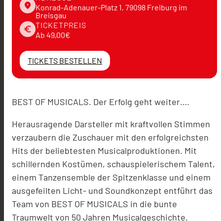
place
Konrad-Adenauer-Platz 1, 79098 Freiburg im
Breisgau
TICKETPREIS
euro
Ab 49,00€
TICKETS BESTELLEN
BEST OF MUSICALS. Der Erfolg geht weiter….
Herausragende Darsteller mit kraftvollen Stimmen
verzaubern die Zuschauer mit den erfolgreichsten
Hits der beliebtesten Musicalproduktionen. Mit
schillernden Kostümen, schauspielerischem Talent,
einem Tanzensemble der Spitzenklasse und einem
ausgefeilten Licht- und Soundkonzept entführt das
Team von BEST OF MUSICALS in die bunte
Traumwelt von 50 Jahren Musicalgeschichte.