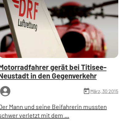
Motorradfahrer gerät bei Titisee-
Neustadt in den Gegenverkehr
ccount_circle
today
März, 30 2015
Der Mann und seine Beifahrerin mussten
schwer verletzt mit dem …