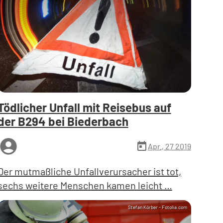
Tödlicher Unfall mit Reisebus auf
der B294 bei Biederbach
ccount_circle
today
Apr., 27 2019
Der mutmaßliche Unfallverursacher ist tot,
sechs weitere Menschen kamen leicht …
Stefan Körber - Fotolia.com