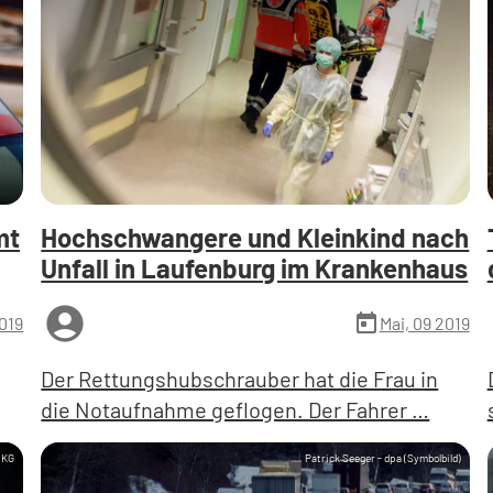
mt
Hochschwangere und Kleinkind nach
Unfall in Laufenburg im Krankenhaus
account_circle
a
today
2019
Mai, 09 2019
Der Rettungshubschrauber hat die Frau in
die Notaufnahme geflogen. Der Fahrer …
 KG
Patrick Seeger - dpa (Symbolbild)