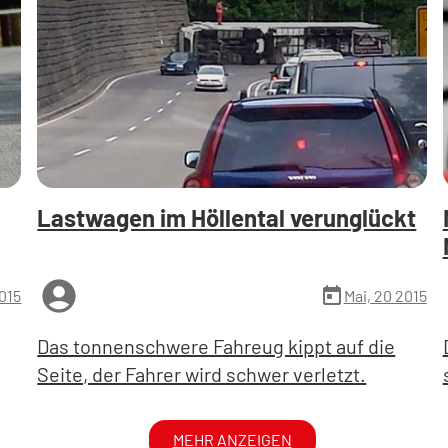
Lastwagen im Höllental verunglückt
account_circle
a
today
2015
Mai, 20 2015
Das tonnenschwere Fahreug kippt auf die
Seite, der Fahrer wird schwer verletzt.
MEHR ANZEIGEN