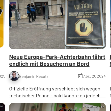
Neue Europa-Park-Achterbahn fährt
endlich mit Besuchern an Bord
a
today
2025
Apr., 26 2024
Benjamin Resetz
Offizielle Eröffnung verschiebt sich wegen
technischer Panne - bald könnte es jedoch …
ild)
Friso Gentsch - dpa