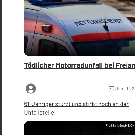
Tödlicher Motorradunfall bei Freia
account_circle
today
Juni, 18 
61-Jähriger stürzt und stirbt noch an der
Unfallstelle
Fred Bank GmbH & Co.