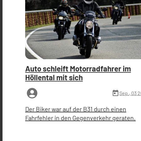
Auto schleift Motorradfahrer im
Höllental mit sich
account_circle
today
Sep., 03 
Der Biker war auf der B31 durch einen
Fahrfehler in den Gegenverkehr geraten.