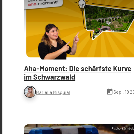
Aha-Moment: Die schärfste Kurve
im Schwarzwald
today
Sep., 18 
Mariella Misquial
Pixabay (Symbolb