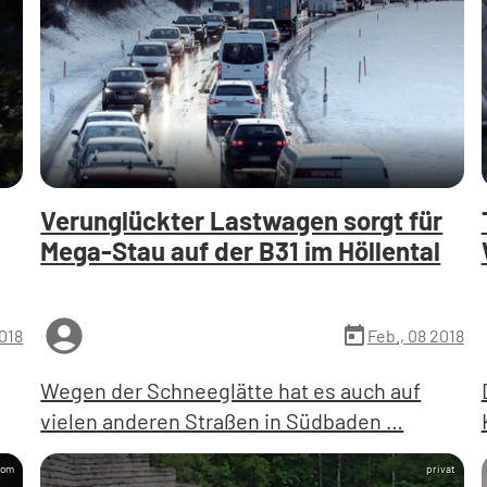
Verunglückter Lastwagen sorgt für
Mega-Stau auf der B31 im Höllental
account_circle
a
today
2018
Feb., 08 2018
Wegen der Schneeglätte hat es auch auf
vielen anderen Straßen in Südbaden …
.com
privat