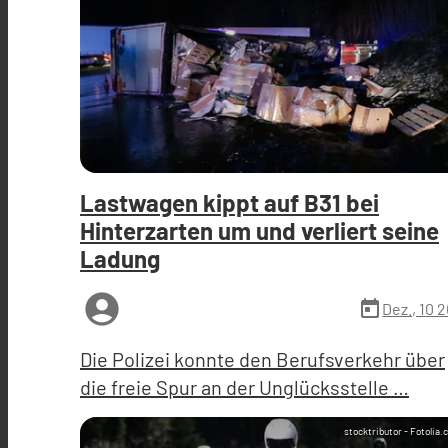
Lastwagen kippt auf B31 bei
Hinterzarten um und verliert seine
Ladung
account_circle
today
Dez., 10 
Die Polizei konnte den Berufsverkehr über
die freie Spur an der Unglücksstelle …
stocktributor - Fotolia