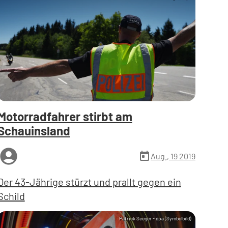
Motorradfahrer stirbt am
Schauinsland
ccount_circle
today
Aug., 19 2019
Der 43-Jährige stürzt und prallt gegen ein
Schild
Patrick Seeger - dpa (Symbolbild)