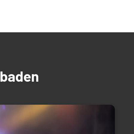
üdbaden