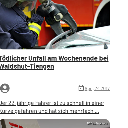
Tödlicher Unfall am Wochenende bei
Waldshut-Tiengen
ccount_circle
today
Apr., 24 2017
Der 22-jährige Fahrer ist zu schnell in einer
Kurve gefahren und hat sich mehrfach …
DRF Luftrettung