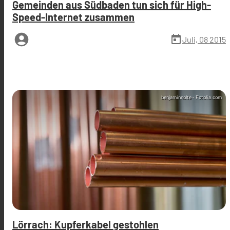
Gemeinden aus Südbaden tun sich für High-
Speed-Internet zusammen
account_circle
today
Juli, 08 2015
benjaminnolte - Fotolia.com
Lörrach: Kupferkabel gestohlen