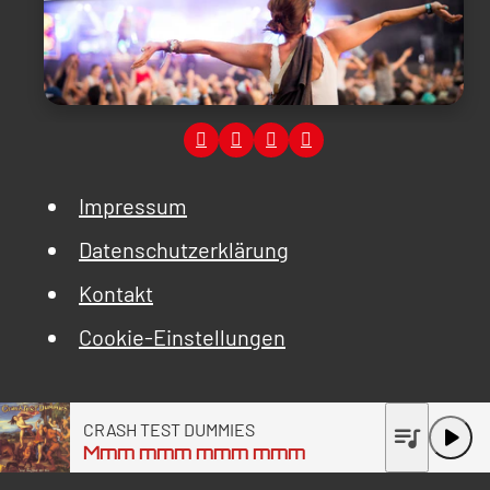
Impressum
Datenschutzerklärung
Kontakt
Cookie-Einstellungen
CRASH TEST DUMMIES
queue_music
play_arrow
Mmm mmm mmm mmm