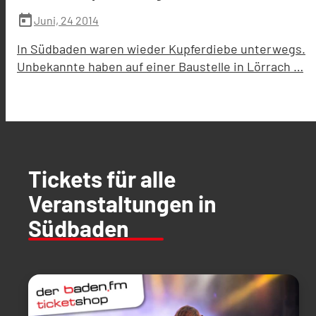
today
Juni, 24 2014
In Südbaden waren wieder Kupferdiebe unterwegs.
Unbekannte haben auf einer Baustelle in Lörrach …
Tickets für alle
Veranstaltungen in
Südbaden