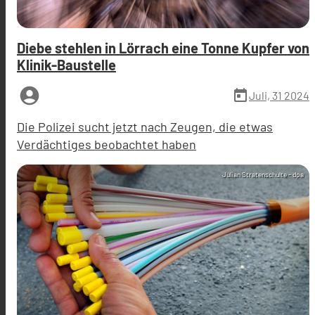
Diebe stehlen in Lörrach eine Tonne Kupfer von
Klinik-Baustelle
account_circle
today
Juli, 31 2024
Die Polizei sucht jetzt nach Zeugen, die etwas
Verdächtiges beobachtet haben
Julian Stratenschulte - dpa