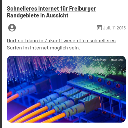
Schnelleres Internet für Freiburger
Randgebiete in Aussicht
account_circle
today
Juli, 11 2015
Dort soll dann in Zukunft wesentlich schnelleres
Surfen im Internet möglich sein.
Xiaoliangge - Fotolia.com