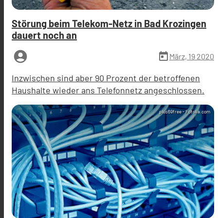
Störung beim Telekom-Netz in Bad Krozingen
dauert noch an
account_circle
today
März, 19 2020
Inzwischen sind aber 90 Prozent der betroffenen
Haushalte wieder ans Telefonnetz angeschlossen.
plus69free - Fotolia.com