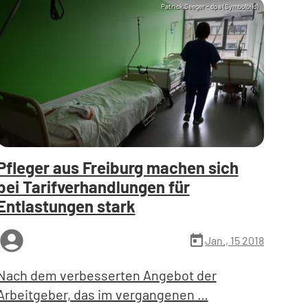
Patrick Seeger - dpa (Symbolbild)
Pfleger aus Freiburg machen sich
bei Tarifverhandlungen für
Entlastungen stark
ccount_circle
today
Jan., 15 2018
Nach dem verbesserten Angebot der
Arbeitgeber, das im vergangenen …