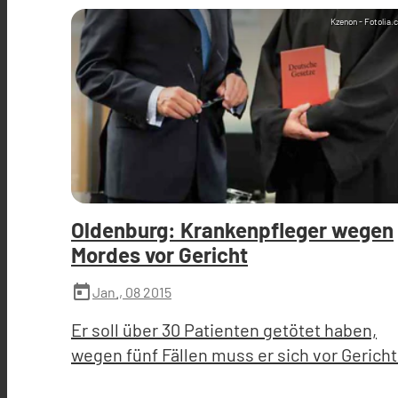
Kzenon - Fotolia.
Oldenburg: Krankenpfleger wegen
Mordes vor Gericht
today
Jan., 08 2015
Er soll über 30 Patienten getötet haben,
wegen fünf Fällen muss er sich vor Gerich