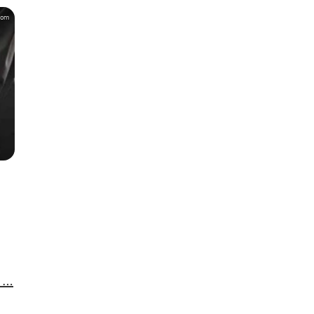
com
t …