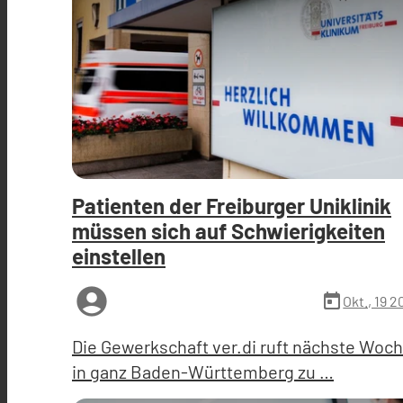
Patienten der Freiburger Uniklinik
müssen sich auf Schwierigkeiten
einstellen
account_circle
today
Okt., 19 
Die Gewerkschaft ver.di ruft nächste Woc
in ganz Baden-Württemberg zu …