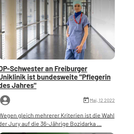
OP-Schwester an Freiburger
Uniklinik ist bundesweite "Pflegerin
des Jahres"
ccount_circle
today
Mai, 12 2022
Wegen gleich mehrerer Kriterien ist die Wahl
der Jury auf die 36-Jährige Bozidarka …