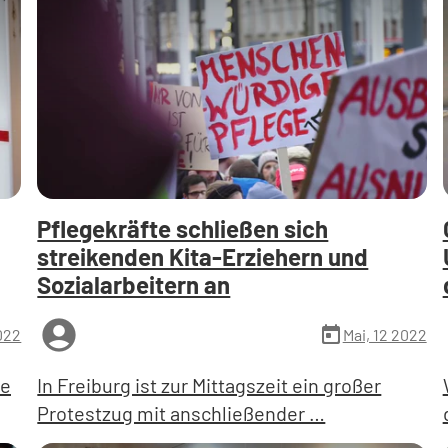
Pflegekräfte schließen sich
streikenden Kita-Erziehern und
Sozialarbeitern an
account_circle
a
today
2022
Mai, 12 2022
he
In Freiburg ist zur Mittagszeit ein großer
Protestzug mit anschließender …