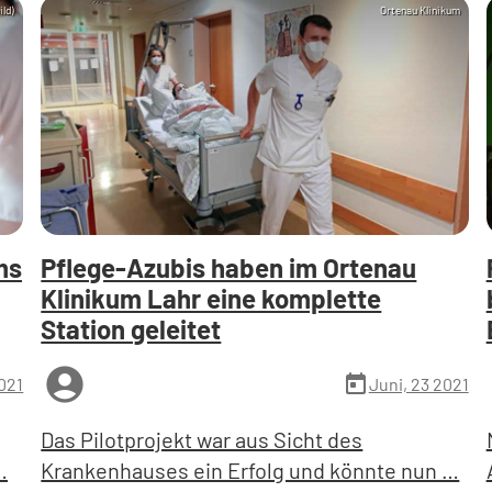
ild)
Ortenau Klinikum
ms
Pflege-Azubis haben im Ortenau
Klinikum Lahr eine komplette
Station geleitet
account_circle
a
today
2021
Juni, 23 2021
Das Pilotprojekt war aus Sicht des
…
Krankenhauses ein Erfolg und könnte nun …