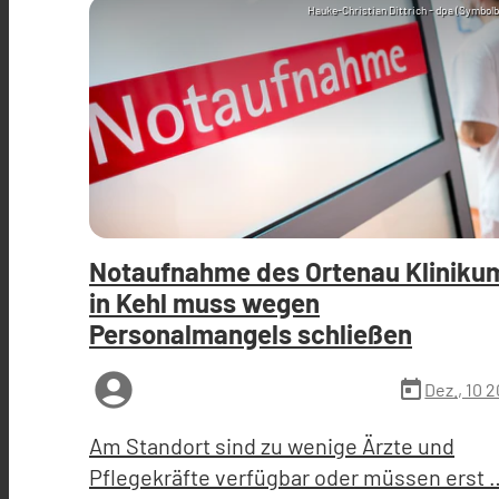
Hauke-Christian Dittrich - dpa (Symbolb
Notaufnahme des Ortenau Kliniku
in Kehl muss wegen
Personalmangels schließen
account_circle
today
Dez., 10 
Am Standort sind zu wenige Ärzte und
Pflegekräfte verfügbar oder müssen erst 