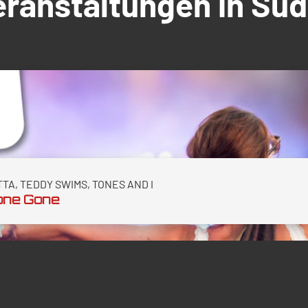
Veranstaltungen in S
TA, TEDDY SWIMS, TONES AND I
one Gone