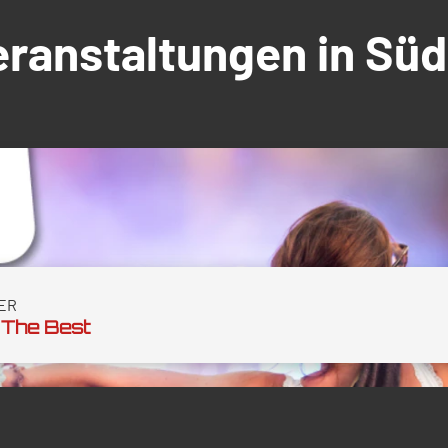
Veranstaltungen in S
ER
 The Best