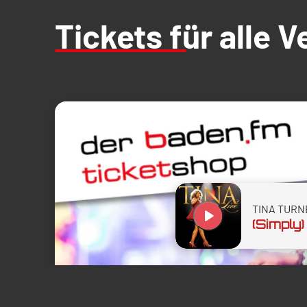
Tickets für alle 
TINA TURN
play_arrow
(Simply)