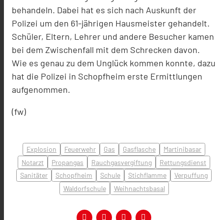
behandeln. Dabei hat es sich nach Auskunft der
Polizei um den 61-jährigen Hausmeister gehandelt.
Schüler, Eltern, Lehrer und andere Besucher kamen
bei dem Zwischenfall mit dem Schrecken davon.
Wie es genau zu dem Unglück kommen konnte, dazu
hat die Polizei in Schopfheim erste Ermittlungen
aufgenommen.
(fw)
Explosion
Feuerwehr
Gas
Gasflasche
Martinibasar
Notarzt
Propangas
Rauchgasvergiftung
Rettungsdienst
Sanitäter
Schopfheim
Schule
Stichflamme
Verpuffung
Waldorfschule
Weihnachtsbasal