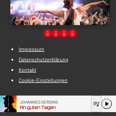
Impressum
Datenschutzerklärung
Kontakt
Cookie-Einstellungen
JOHANNES OERDING
queue_music
play_arrow
An guten Tagen