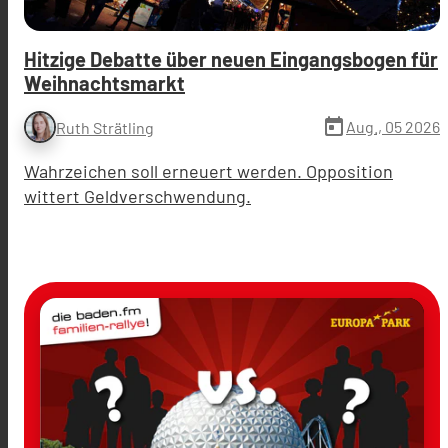
Hitzige Debatte über neuen Eingangsbogen für
Weihnachtsmarkt
today
Aug., 05 2026
Ruth Strätling
Wahrzeichen soll erneuert werden. Opposition
wittert Geldverschwendung.