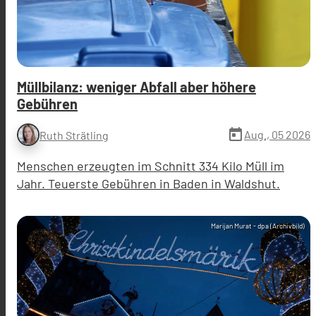
Müllbilanz: weniger Abfall aber höhere
Gebühren
today
Aug., 05 2026
Ruth Strätling
Menschen erzeugten im Schnitt 334 Kilo Müll im
Jahr. Teuerste Gebühren in Baden in Waldshut.
Marijan Murat - dpa (Archivbild)