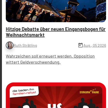
Hitzige Debatte über neuen Eingangsbogen für
Weihnachtsmarkt
today
Aug., 05 2026
Ruth Strätling
Wahrzeichen soll erneuert werden. Opposition
wittert Geldverschwendung.