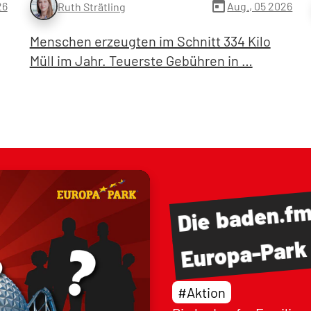
today
26
Aug., 05 2026
Ruth Strätling
Menschen erzeugten im Schnitt 334 Kilo
Müll im Jahr. Teuerste Gebühren in …
baden.f
Die
Europa-Park
#Aktion