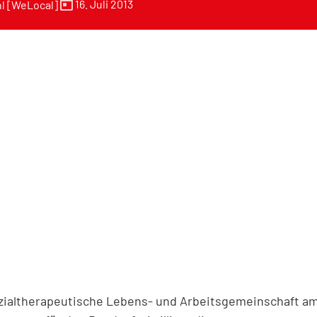
today
16. Juli 2013
l [WeLocal]
ialtherapeutische Lebens- und Arbeitsgemeinschaft a