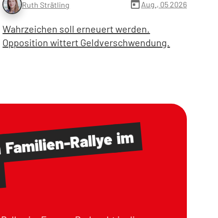
today
Aug., 05 2026
Ruth Strätling
Wahrzeichen soll erneuert werden.
Opposition wittert Geldverschwendung.
im
Familien-Rallye
m