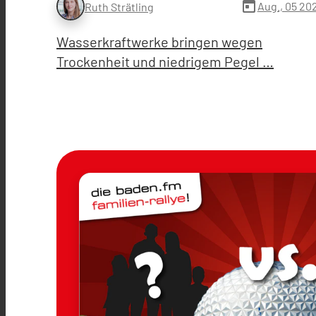
today
Aug., 05 20
Ruth Strätling
Wasserkraftwerke bringen wegen
Trockenheit und niedrigem Pegel …