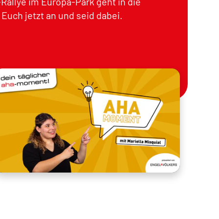
Rallye im Europa-Park geht in die
Euch jetzt an und seid dabei.