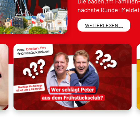
Die baden.fm Familien-
nächste Runde! Meldet 
WEITERLESEN ...