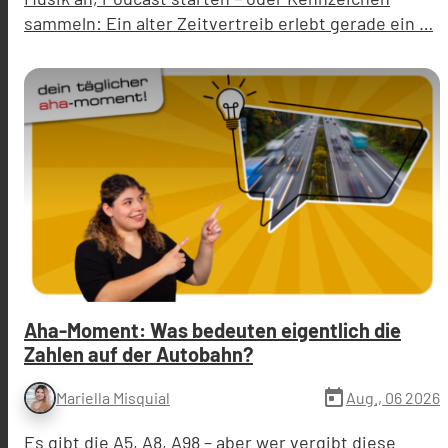
sammeln: Ein alter Zeitvertreib erlebt gerade ein …
Aha-Moment: Was bedeuten eigentlich die
Zahlen auf der Autobahn?
today
Aug., 06 2026
Mariella Misquial
Es gibt die A5, A8, A98 – aber wer vergibt diese