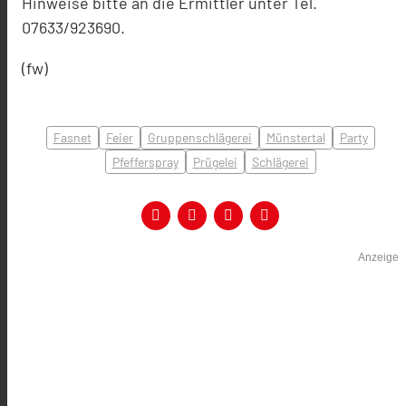
Hinweise bitte an die Ermittler unter Tel.
07633/923690.
(fw)
Fasnet
Feier
Gruppenschlägerei
Münstertal
Party
Pfefferspray
Prügelei
Schlägerei
Anzeige