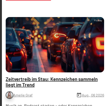
Pixabay
Zeitvertreib im Stau: Kennzeichen sammeln
liegt im Trend
today
Aug., 06 2026
Amelie Graf
Musik an, Podcast starten – oder Kennzeichen