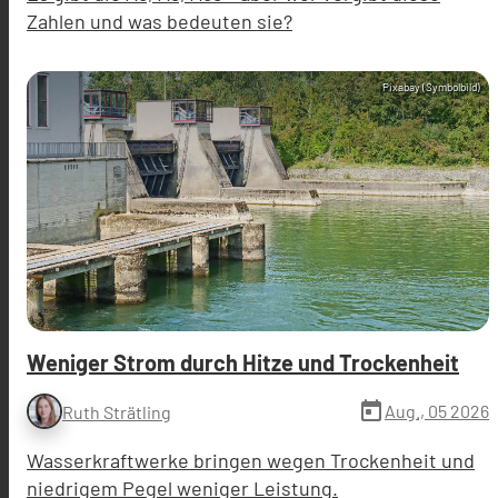
Zahlen und was bedeuten sie?
Pixabay (Symbolbild)
Weniger Strom durch Hitze und Trockenheit
today
Aug., 05 2026
Ruth Strätling
Wasserkraftwerke bringen wegen Trockenheit und
niedrigem Pegel weniger Leistung.