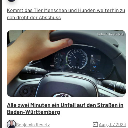
Kommt das Tier Menschen und Hunden weiterhin zu
nah droht der Abschuss
baden.fm (Archivbild)
Alle zwei Minuten ein Unfall auf den Straßen in
Baden-Württemberg
today
Aug., 07 2026
Benjamin Resetz