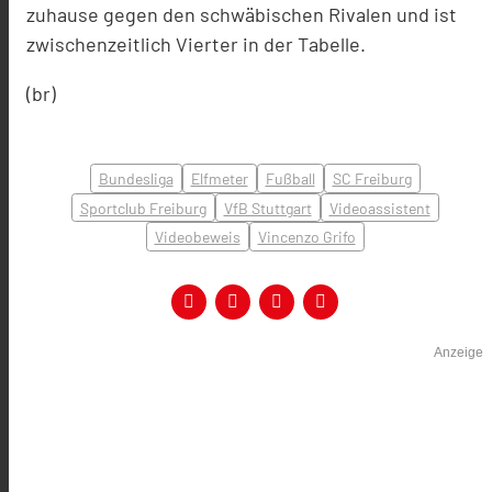
zuhause gegen den schwäbischen Rivalen und ist
zwischenzeitlich Vierter in der Tabelle.
(br)
Bundesliga
Elfmeter
Fußball
SC Freiburg
Sportclub Freiburg
VfB Stuttgart
Videoassistent
Videobeweis
Vincenzo Grifo
Anzeige