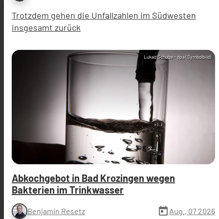
Trotzdem gehen die Unfallzahlen im Südwesten
insgesamt zurück
Lukas Schulze - dpa (Symbolbild)
Abkochgebot in Bad Krozingen wegen
Bakterien im Trinkwasser
today
Aug., 07 2026
Benjamin Resetz