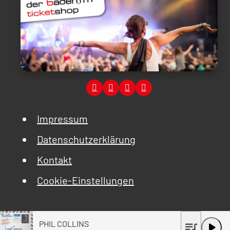
Impressum
Datenschutzerklärung
Kontakt
Cookie-Einstellungen
PHIL COLLINS
queue_music
play_arrow