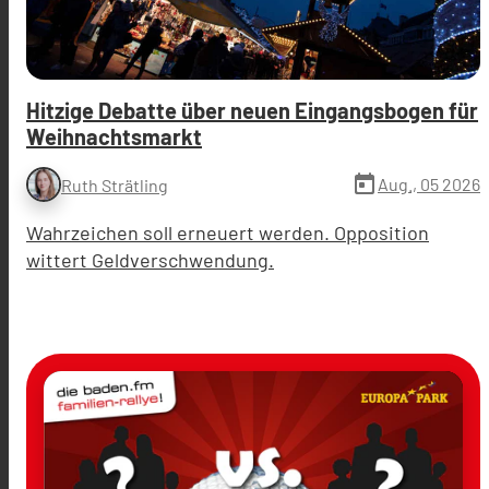
Hitzige Debatte über neuen Eingangsbogen für
Weihnachtsmarkt
today
Aug., 05 2026
Ruth Strätling
Wahrzeichen soll erneuert werden. Opposition
wittert Geldverschwendung.