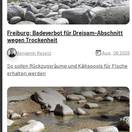
Freiburg: Badeverbot für Dreisam-Abschnitt
wegen Trockenheit
today
Aug., 06 2026
Benjamin Resetz
So sollen Rückzugsräume und Kältepools für Fische
erhalten werden
Pixabay