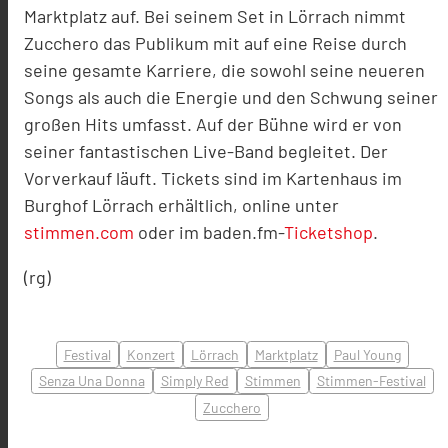
Marktplatz auf. Bei seinem Set in Lörrach
nimmt
Zucchero das Publikum mit auf eine Reise durch
seine gesamte Karriere, die sowohl
seine neueren
Songs als auch die Energie und den Schwung seiner
gro
ßen Hits umfasst.
Auf der Bühne wird er von
seiner fantastischen Live
-
Band begleitet.
Der
Vorverkauf läuft.
Tickets
sind
im Kartenhaus im
Burghof Lörrach erhältlich,
online unter
stimmen.com
oder im baden.fm-
Ticketshop
.
(rg)
Festival
Konzert
Lörrach
Marktplatz
Paul Young
Senza Una Donna
Simply Red
Stimmen
Stimmen-Festival
Zucchero