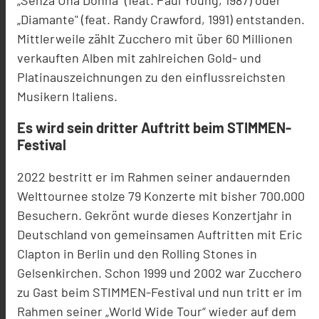
„Senza Una Donna" (feat. Paul Young, 1987) oder
„Diaman
te" (feat.
Randy Crawford, 1991) entstanden.
Mittlerweile zählt Zucchero mit über 60 Millionen
verkauften Alben mit
zahlreichen Gold
-
und
Platinauszeichnungen zu den einflussreichsten
Musikern Italiens.
Es wird sein dritter Auftritt beim STIMMEN-
Festival
2022 bestritt er im Rahmen seiner andauernden
Welttournee stolze 79 Ko
nzerte mit bisher
700.000
Besuchern. Gekrönt wurde dieses Konzertjahr in
Deutschland von
gemeinsamen Auftritten mit Eric
Clapton in Berlin und den Rolling Stones in
Gelsenkirchen.
Schon
1999 und 2002 war Zucchero
zu Gast beim STIMMEN-Festival und nun tritt er
im
Rahmen
seiner „World Wide Tour“ wieder auf dem