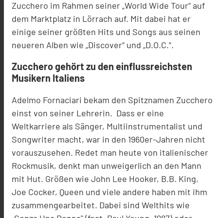
Zucchero im Rahmen seiner
„
World
Wide Tour
“
auf
dem Marktplatz in Lörrach auf. Mit dabei hat er
einige seiner größten Hits und
Songs aus
seinen
neueren Alben wie „Discover“ und „D.O.C.“.
Zucchero gehört zu den einflussreichsten
Musikern Italiens
Adelmo Fornaciari bekam den Spitznamen Zucchero
einst von seiner
L
ehrerin.
Dass er
eine
Weltkarriere als Sänger, Multi
i
nstrumentalist und
Songwriter
macht
, war
in den 1960er
-
Jahren
nicht
vorauszusehen. Redet man heute von i
talienischer
Rockmusik, denkt man unweigerlich an den Mann
mit Hut. Größen wie John Lee Hooker,
B.B. King,
Joe Cocker, Queen und viele andere haben mit ihm
zusammengearbeitet. Dabei
sind
Welthits wie