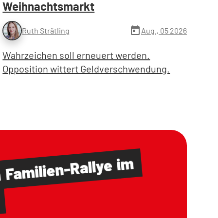
Weihnachtsmarkt
today
Aug., 05 2026
Ruth Strätling
Wahrzeichen soll erneuert werden.
Opposition wittert Geldverschwendung.
im
Familien-Rallye
m