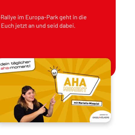
Rallye im Europa-Park geht in die
Euch jetzt an und seid dabei.