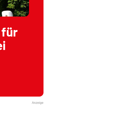
 für
i
Anzeige