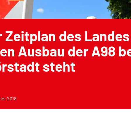
 Zeitplan des Landes
en Ausbau der A98 be
rstadt steht
ber 2018