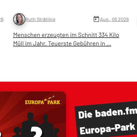
today
26
Aug., 05 2026
Ruth Strätling
Menschen erzeugten im Schnitt 334 Kilo
Müll im Jahr. Teuerste Gebühren in …
baden.f
Die
Europa-Park