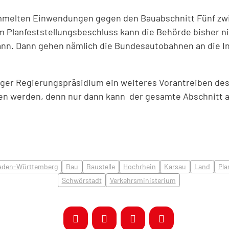
ammelten Einwendungen gegen den Bauabschnitt Fünf zw
 Planfeststellungsbeschluss kann die Behörde bisher nich
ann. Dann gehen nämlich die Bundesautobahnen an die In
rger Regierungspräsidium ein weiteres Vorantreiben des 
fen werden, denn nur dann kann der gesamte Abschnitt a
aden-Württemberg
Bau
Baustelle
Hochrhein
Karsau
Land
Pla
Schwörstadt
Verkehrsministerium