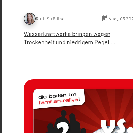
today
Aug., 05 20
Ruth Strätling
Wasserkraftwerke bringen wegen
Trockenheit und niedrigem Pegel …