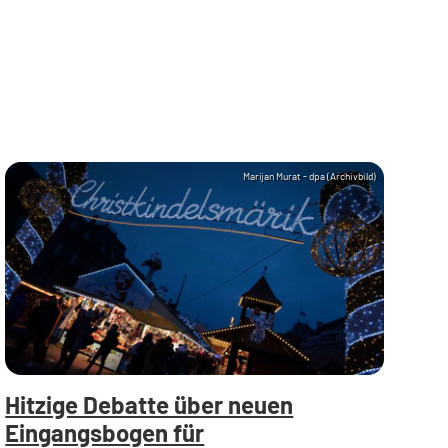
Marijan Murat - dpa (Archivbild)
Hitzige Debatte über neuen
Eingangsbogen für