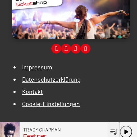
Impressum
Datenschutzerklärung
Kontakt
Cookie-Einstellungen
TRACY CHAPMAN
queue_music
play_arrow
Fast car