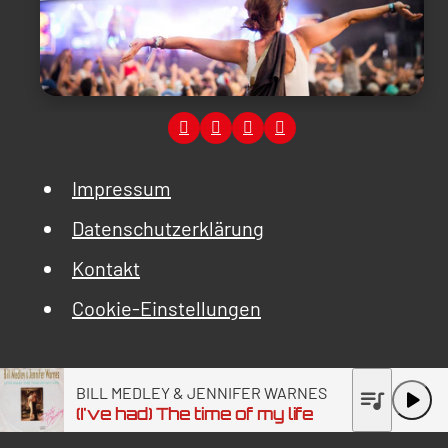
Impressum
Datenschutzerklärung
Kontakt
Cookie-Einstellungen
BILL MEDLEY & JENNIFER WARNES
queue_music
play_arrow
(I've had) The time of my life