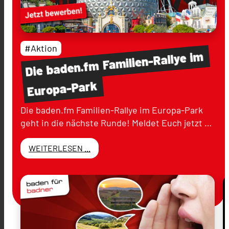
#Aktion
im
Familien-Rallye
baden.fm
Die
Europa-Park
Die baden.fm Familien-Rallye im Europa-Park
geht in die nächste Runde! Meldet Euch jetzt …
WEITERLESEN ...