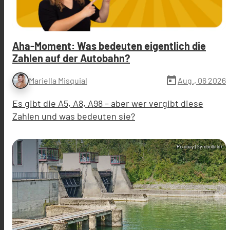
Aha-Moment: Was bedeuten eigentlich die
Zahlen auf der Autobahn?
today
Aug., 06 2026
Mariella Misquial
Es gibt die A5, A8, A98 – aber wer vergibt diese
Zahlen und was bedeuten sie?
Pixabay (Symbolbild)