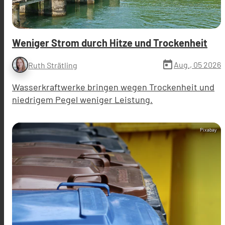
Weniger Strom durch Hitze und Trockenheit
today
Aug., 05 2026
Ruth Strätling
Wasserkraftwerke bringen wegen Trockenheit und
niedrigem Pegel weniger Leistung.
Pixabay