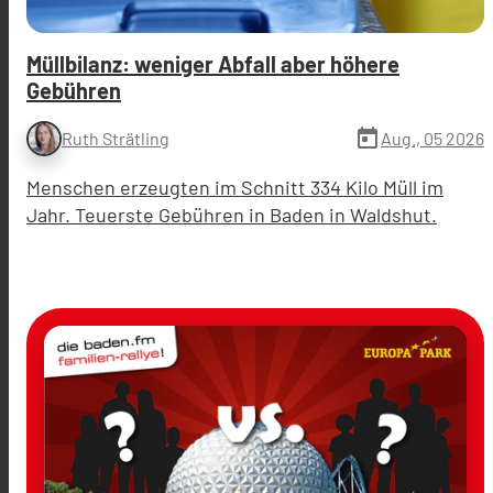
Müllbilanz: weniger Abfall aber höhere
Gebühren
today
Aug., 05 2026
Ruth Strätling
Menschen erzeugten im Schnitt 334 Kilo Müll im
Jahr. Teuerste Gebühren in Baden in Waldshut.