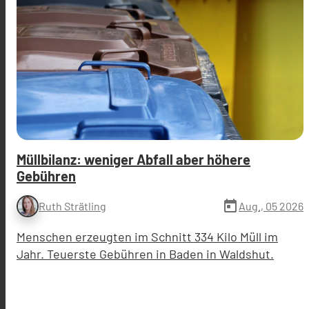
Müllbilanz: weniger Abfall aber höhere
Gebühren
today
Aug., 05 2026
Ruth Strätling
Menschen erzeugten im Schnitt 334 Kilo Müll im
Jahr. Teuerste Gebühren in Baden in Waldshut.