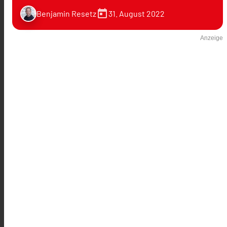
today
31. August 2022
Benjamin Resetz
Anzeige