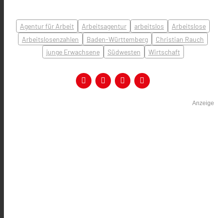
Agentur für Arbeit
Arbeitsagentur
arbeitslos
Arbeitslose
Arbeitslosenzahlen
Baden-Württemberg
Christian Rauch
junge Erwachsene
Südwesten
Wirtschaft
Anzeige