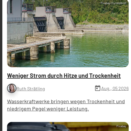
Pixabay (Symbolbild)
Weniger Strom durch Hitze und Trockenheit
today
Aug., 05 2026
Ruth Strätling
Wasserkraftwerke bringen wegen Trockenheit und
niedrigem Pegel weniger Leistung.
Pixabay