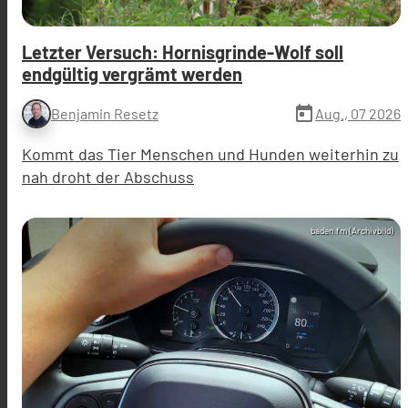
Letzter Versuch: Hornisgrinde-Wolf soll
endgültig vergrämt werden
today
Aug., 07 2026
Benjamin Resetz
Kommt das Tier Menschen und Hunden weiterhin zu
nah droht der Abschuss
baden.fm (Archivbild)