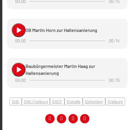
00:00
00:15
play_arrow
OB Martin Horn zur Hallensanierung
00:00
00:14
Baubürgermeister Martin Haag zur
play_arrow
Hallensanierung
00:00
00:15
EHC
EHC Freiburg
EHCF
Eishalle
Eishockey
Freiburg