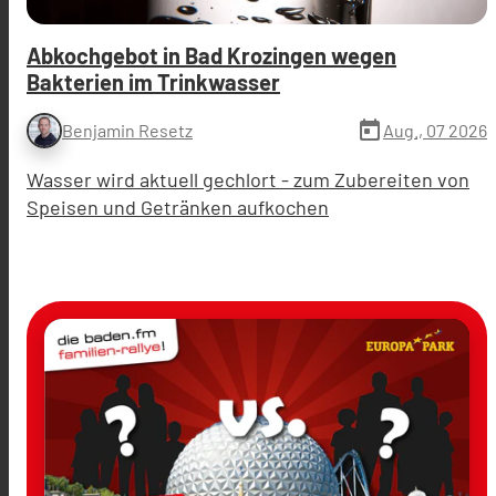
Abkochgebot in Bad Krozingen wegen
Bakterien im Trinkwasser
today
Aug., 07 2026
Benjamin Resetz
Wasser wird aktuell gechlort - zum Zubereiten von
Speisen und Getränken aufkochen