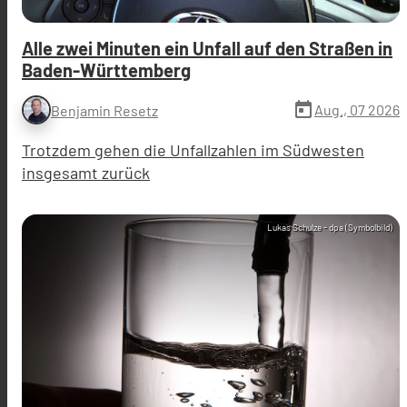
Alle zwei Minuten ein Unfall auf den Straßen in
Baden-Württemberg
today
Aug., 07 2026
Benjamin Resetz
Trotzdem gehen die Unfallzahlen im Südwesten
insgesamt zurück
Lukas Schulze - dpa (Symbolbild)