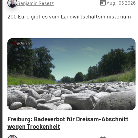
today
Aug., 06 2026
Benjamin Resetz
200 Euro gibt es vom Landwirtschaftsministerium
Freiburg: Badeverbot für Dreisam-Abschnitt
wegen Trockenheit