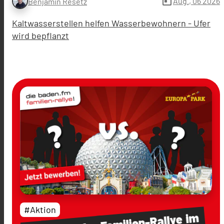
today
Aug., 06 2026
Benjamin Resetz
Kaltwasserstellen helfen Wasserbewohnern - Ufer
wird bepflanzt
#Aktion
im
Familien-Rallye