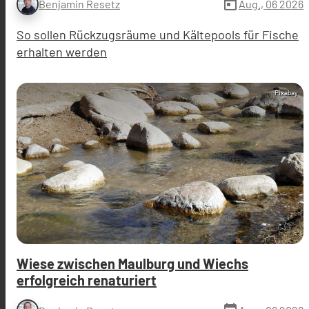
today
Aug., 06 2026
Benjamin Resetz
So sollen Rückzugsräume und Kältepools für Fische
erhalten werden
Pixabay
Wiese zwischen Maulburg und Wiechs
erfolgreich renaturiert