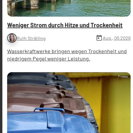
Weniger Strom durch Hitze und Trockenheit
today
Aug., 05 2026
Ruth Strätling
Wasserkraftwerke bringen wegen Trockenheit und
niedrigem Pegel weniger Leistung.
Pixabay