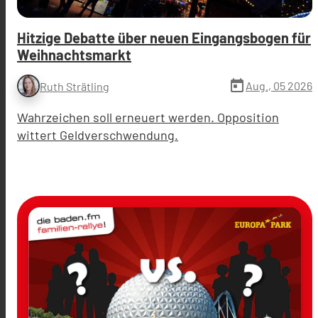
Hitzige Debatte über neuen Eingangsbogen für
Weihnachtsmarkt
today
Aug., 05 2026
Ruth Strätling
Wahrzeichen soll erneuert werden. Opposition
wittert Geldverschwendung.