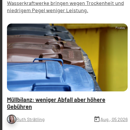
Wasserkraftwerke bringen wegen Trockenheit und
niedrigem Pegel weniger Leistung.
Pixabay
Müllbilanz: weniger Abfall aber höhere
Gebühren
today
Aug., 05 2026
Ruth Strätling