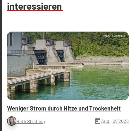
interessieren
Pixabay (Symbolbild)
Weniger Strom durch Hitze und Trockenheit
today
Aug., 05 2026
Ruth Strätling