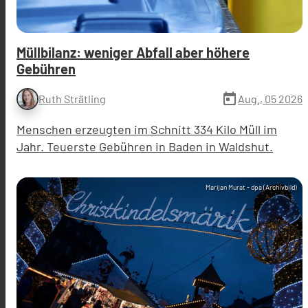
Müllbilanz: weniger Abfall aber höhere
Gebühren
today
Aug., 05 2026
Ruth Strätling
Menschen erzeugten im Schnitt 334 Kilo Müll im
Jahr. Teuerste Gebühren in Baden in Waldshut.
Marijan Murat - dpa (Archivbild)