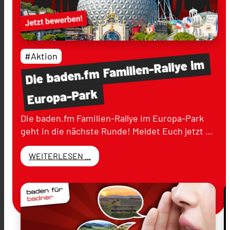
#Aktion
im
Familien-Rallye
baden.fm
Die
Europa-Park
Die baden.fm Familien-Rallye im Europa-Park
geht in die nächste Runde! Meldet Euch jetzt …
WEITERLESEN ...