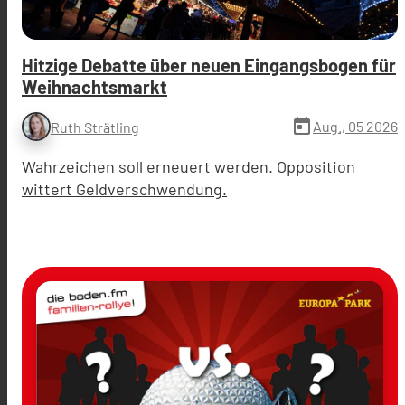
Hitzige Debatte über neuen Eingangsbogen für
Weihnachtsmarkt
today
Aug., 05 2026
Ruth Strätling
Wahrzeichen soll erneuert werden. Opposition
wittert Geldverschwendung.