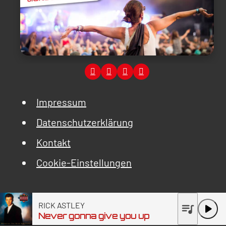
Impressum
Datenschutzerklärung
Kontakt
Cookie-Einstellungen
RICK ASTLEY
queue_music
play_arrow
Never gonna give you up