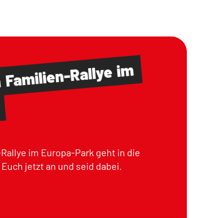
im
Familien-Rallye
m
Rallye im Europa-Park geht in die
Euch jetzt an und seid dabei.