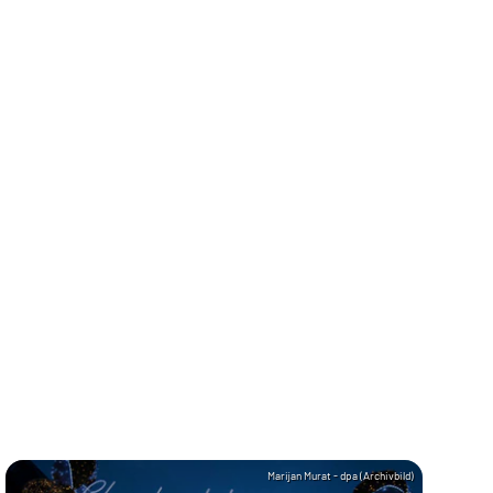
Marijan Murat - dpa (Archivbild)