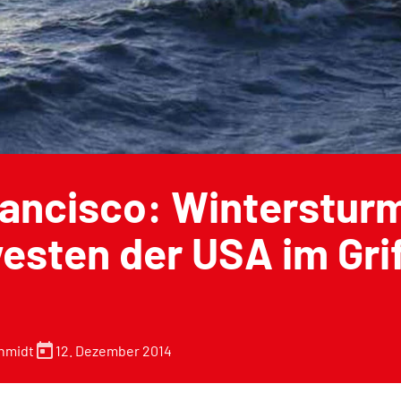
ancisco: Wintersturm
sten der USA im Gri
today
12. Dezember 2014
chmidt