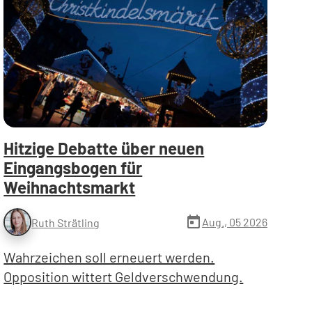
Hitzige Debatte über neuen
Eingangsbogen für
Weihnachtsmarkt
today
Aug., 05 2026
Ruth Strätling
Wahrzeichen soll erneuert werden.
Opposition wittert Geldverschwendung.