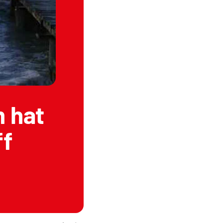
 hat
ff