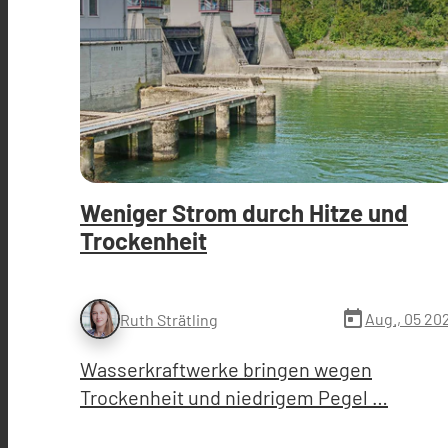
Weniger Strom durch Hitze und
Trockenheit
today
Aug., 05 20
Ruth Strätling
Wasserkraftwerke bringen wegen
Trockenheit und niedrigem Pegel …