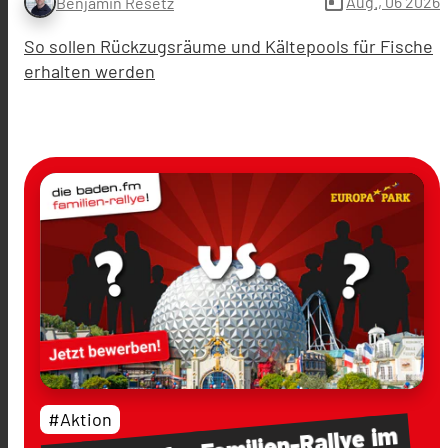
today
Aug., 06 2026
Benjamin Resetz
So sollen Rückzugsräume und Kältepools für Fische
erhalten werden
#Aktion
im
Familien-Rallye