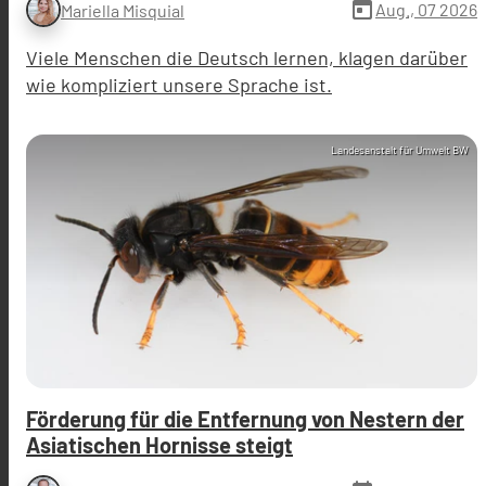
today
Aug., 07 2026
Mariella Misquial
Viele Menschen die Deutsch lernen, klagen darüber
wie kompliziert unsere Sprache ist.
Landesanstalt für Umwelt BW
Förderung für die Entfernung von Nestern der
Asiatischen Hornisse steigt