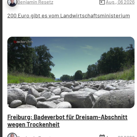
today
Aug., 06 2026
Benjamin Resetz
200 Euro gibt es vom Landwirtschaftsministerium
Freiburg: Badeverbot für Dreisam-Abschnitt
wegen Trockenheit